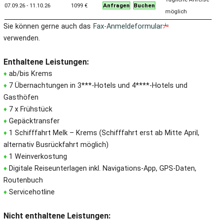
07.09.26 - 11.10.26
1099 €
Anfragen
Buchen
möglich
Sie können gerne auch das
Fax-Anmeldeformular
verwenden.
Enthaltene Leistungen:
♦
ab/bis Krems
♦
7 Übernachtungen in 3***-Hotels und 4****-Hotels und
Gasthöfen
♦
7 x Frühstück
♦
Gepäcktransfer
♦
1 Schifffahrt Melk – Krems (Schifffahrt erst ab Mitte April,
alternativ Busrückfahrt möglich)
♦
1 Weinverkostung
♦
Digitale Reiseunterlagen inkl. Navigations-App, GPS-Daten,
Routenbuch
♦
Servicehotline
Nicht enthaltene Leistungen: