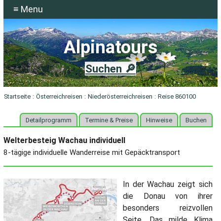
≡ Menu
Alpinatours
Suchen 🔎
Startseite
:
Österreichreisen
:
Niederösterreichreisen
:
Reise 860100
Detailprogramm
Termine & Preise
Hinweise
Buchen
Welterbesteig Wachau individuell
8-tägige individuelle Wanderreise mit Gepäcktransport
In der Wachau zeigt sich
die Donau von ihrer
besonders reizvollen
Seite. Das milde Klima