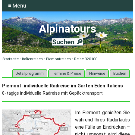
≡ Menu
Alpinatours
Suchen 🔎
Startseite
:
Italienreisen
:
Piemontreisen
:
Reise 920100
Detailprogramm
Termine & Preise
Hinweise
Buchen
Piemont: individuelle Radreise im Garten Eden Italiens
8-tägige individuelle Radreise mit Gepäcktransport
Im Piemont genießen Sie
während Ihres Radurlaubs
eine Fülle an Eindrücken –
nicht umsonst wird diese