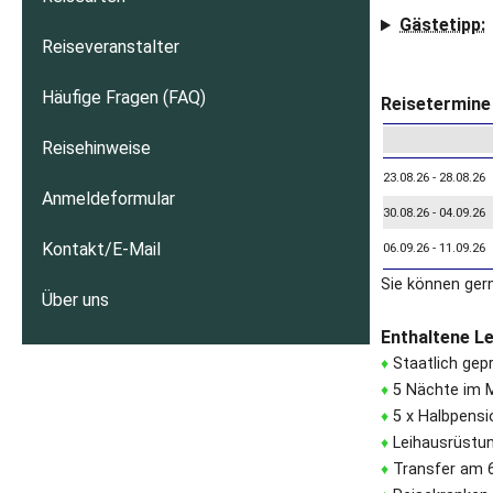
Gästetipp:
Reiseveranstalter
Häufige Fragen (FAQ)
Reisetermine 
Reisehinweise
23.08.26 - 28.08.26
Anmeldeformular
30.08.26 - 04.09.26
Kontakt/E-Mail
06.09.26 - 11.09.26
Sie können ger
Über uns
Enthaltene L
♦
Staatlich gepr
♦
5 Nächte im 
♦
5 x Halbpensi
♦
Leihausrüstun
♦
Transfer am 6