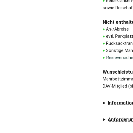
♦
Reisekranken-
sowie Reisehaf
Nicht enthalt
♦
An-/Abreise
♦
evtl. Parkplat
♦
Rucksacktrans
♦
Sonstige Mahl
♦
Reiseversich
Wunschleistu
Mehrbettzimme
DAV-Mitglied (b
Informatio
Anforderun