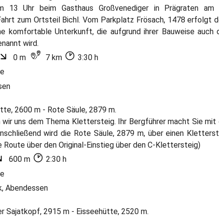
m 13 Uhr beim Gasthaus Großvenediger in Prägraten am G
hrt zum Ortsteil Bichl. Vom Parkplatz Frösach, 1478 erfolgt d
ine komfortable Unterkunft, die aufgrund ihrer Bauweise auch 
nannt wird.
0 m
7 km
3:30 h
te
sen
ütte, 2600 m - Rote Säule, 2879 m.
wir uns dem Thema Klettersteig. Ihr Bergführer macht Sie mit
anschließend wird die Rote Säule, 2879 m, über einen Kletter
ie Route über den Original-Einstieg über den C-Klettersteig)
600 m
2:30 h
te
k, Abendessen
er Sajatkopf, 2915 m - Eisseehütte, 2520 m.