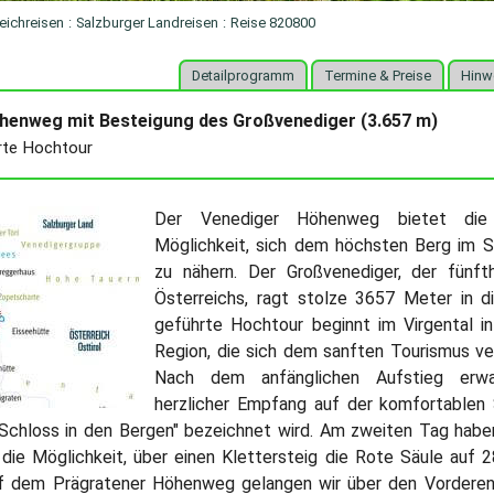
eichreisen
:
Salzburger Landreisen
:
Reise 820800
Detailprogramm
Termine & Preise
Hinw
henweg mit Besteigung des Großvenediger (3.657 m)
rte Hochtour
Der Venediger Höhenweg bietet die f
Möglichkeit, sich dem höchsten Berg im S
zu nähern. Der Großvenediger, der fünft
Österreichs, ragt stolze 3657 Meter in d
geführte Hochtour beginnt im Virgental in 
Region, die sich dem sanften Tourismus ve
Nach dem anfänglichen Aufstieg erwa
herzlicher Empfang auf der komfortablen S
"Schloss in den Bergen" bezeichnet wird. Am zweiten Tag habe
die Möglichkeit, über einen Klettersteig die Rote Säule auf 
f dem Prägratener Höhenweg gelangen wir über den Vorderen