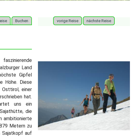
eise
Buchen
vorige Reise
nächste Reise
aszinierende
alzburger Land
höchste Gipfel
ie Höhe. Diese
Osttirol, einer
rschrieben hat.
rtet uns ein
ajathütte, die
n ambitionierte
2879 Metern zu
 Sajatkopf auf