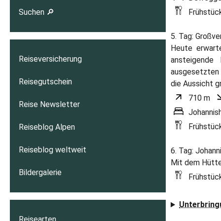
Suchen 🔎
Frühstüc
5. Tag: Großve
Heute erwarte
Reiseversicherung
ansteigende
ausgesetzten 
Reisegutschein
die Aussicht g
710 m
Reise Newsletter
Johannis
Reiseblog Alpen
Frühstüc
Reiseblog weltweit
6. Tag: Johann
Mit dem Hütte
Bildergalerie
Frühstüc
Unterbring
Reisearten