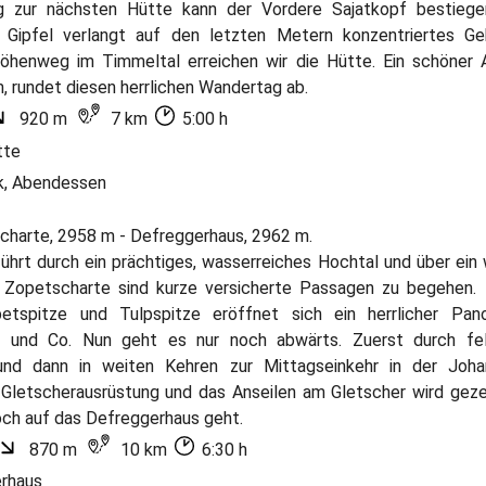
zur nächsten Hütte kann der Vordere Sajatkopf bestiege
 Gipfel verlangt auf den letzten Metern konzentriertes G
öhenweg im Timmeltal erreichen wir die Hütte. Ein schöner
, rundet diesen herrlichen Wandertag ab.
920 m
7 km
5:00 h
tte
k, Abendessen
scharte, 2958 m - Defreggerhaus, 2962 m.
ührt durch ein prächtiges, wasserreiches Hochtal und über ein 
Zopetscharte sind kurze versicherte Passagen zu begehen. 
etspitze und Tulpspitze eröffnet sich ein herrlicher Pan
r und Co. Nun geht es nur noch abwärts. Zuerst durch fel
und dann in weiten Kehren zur Mittagseinkehr in der Joha
Gletscherausrüstung und das Anseilen am Gletscher wird geze
ch auf das Defreggerhaus geht.
870 m
10 km
6:30 h
rhaus