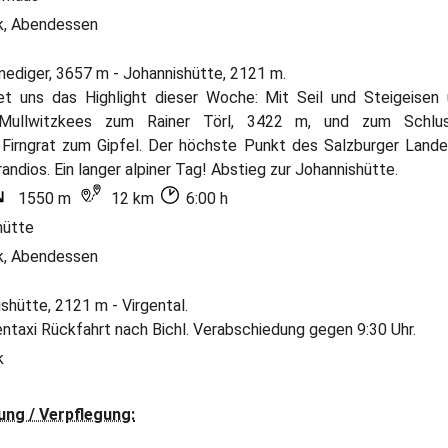
k, Abendessen
nediger, 3657 m - Johannishütte, 2121 m.
t uns das Highlight dieser Woche: Mit Seil und Steigeisen 
 Mullwitzkees zum Rainer Törl, 3422 m, und zum Schlu
Firngrat zum Gipfel. Der höchste Punkt des Salzburger Landes
randios. Ein langer alpiner Tag! Abstieg zur Johannishütte.
1550 m
12 km
6:00 h
hütte
k, Abendessen
ishütte, 2121 m - Virgental.
ntaxi Rückfahrt nach Bichl. Verabschiedung gegen 9:30 Uhr.
k
ung / Verpflegung: