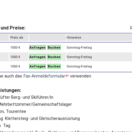
und Preise:
Preis ab
Hinweise
1050 €
Anfragen
Buchen
Sonntag-Freitag
1050 €
Anfragen
Buchen
Sonntag-Freitag
1050 €
Anfragen
Buchen
Sonntag-Freitag
ne auch das
Fax-Anmeldeformular
verwenden.
eistungen:
üfter Berg- und Skiführer/in
Mehrbettzimmer/Gemeinschaftslager
on, Tourentee
g: Klettersteig- und Gletscherausrüstung
. Tag