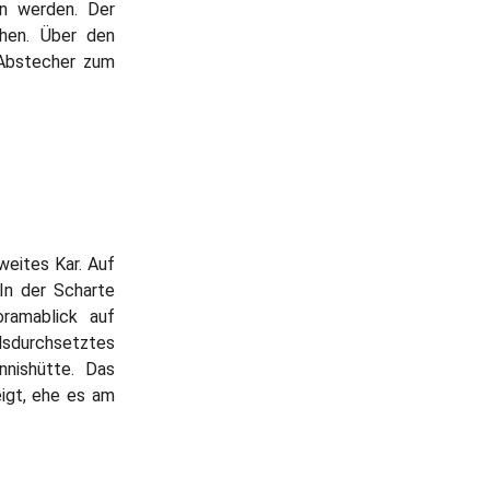
n werden. Der
ehen. Über den
 Abstecher zum
weites Kar. Auf
In der Scharte
oramablick auf
sdurchsetztes
nnishütte. Das
igt, ehe es am