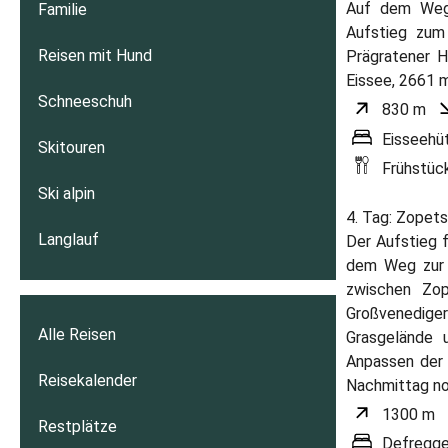
Auf dem Weg 
Familie
Aufstieg zum
Reisen mit Hund
Prägratener H
Eissee, 2661 m
Schneeschuh
830 m
Eisseehü
Skitouren
Frühstüc
Ski alpin
4. Tag: Zopet
Langlauf
Der Aufstieg f
dem Weg zur 
zwischen Zop
Großvenedige
Alle Reisen
Grasgelände 
Anpassen der 
Reisekalender
Nachmittag no
1300 m
Restplätze
Defregge