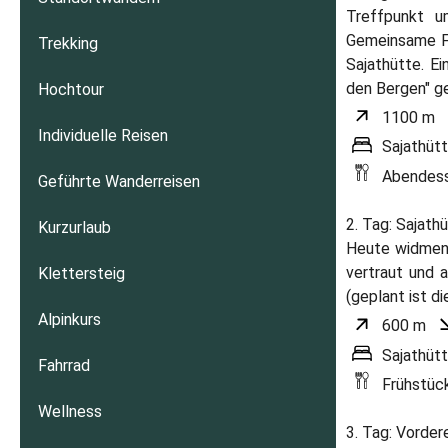
Treffpunkt u
Gemeinsame Fa
Trekking
Sajathütte. E
den Bergen" ge
Hochtour
1100 m
Individuelle Reisen
Sajathüt
Abendes
Geführte Wanderreisen
2. Tag: Sajath
Kurzurlaub
Heute widmen 
vertraut und 
Klettersteig
(geplant ist d
Alpinkurs
600 m
Sajathüt
Fahrrad
Frühstüc
Wellness
3. Tag: Vorder