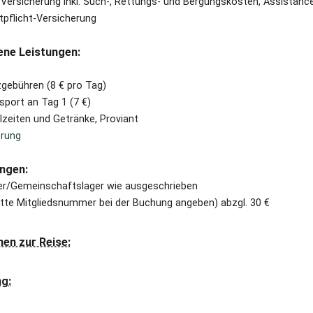
Versicherung inkl. Such-, Rettungs- und Bergungskosten, Assistanc
tpflicht-Versicherung
ene Leistungen:
zgebühren (8 € pro Tag)
port an Tag 1 (7 €)
zeiten und Getränke, Proviant
erung
ngen:
r/Gemeinschaftslager wie ausgeschrieben
itte Mitgliedsnummer bei der Buchung angeben) abzgl. 30 €
nen zur Reise:
g: