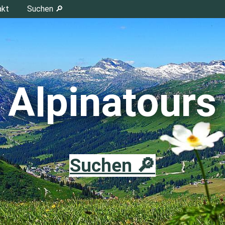
akt
Suchen 🔎
Alpinatours
Suchen 🔎