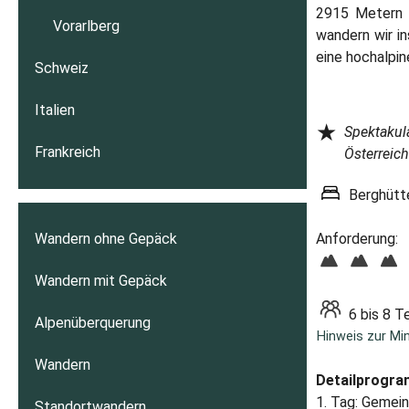
2915 Metern 
Vorarlberg
wandern wir in
eine hochalpi
Schweiz
Italien
★
Spektakul
Frankreich
Österreich
Berghütt
Wandern ohne Gepäck
Anforderung:
Wandern mit Gepäck
6 bis 8 T
Alpenüberquerung
Hinweis zur Mi
Wandern
Detailprogr
1. Tag: Gemein
Standortwandern